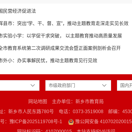
国民营经济促进法
辉县市：突出“学、干、督、宣”，推动主题教育走深走实见长效
市实验小学：以学促干求突破， 以主题教育推动高质量发展​
全市教育系统第二次调研成果交流会暨正面案例剖析会召开
市外小：办实事解民忧，推动主题教育见行见效
市级政府部门
国内
网站地图
主办单位：新乡市教育局
址：新乡市人民东路780号
电话：0373-3519008
邮编：4530
号：豫ICP备2025119708号-1
豫公网安备 410702020015
网站标识码：4107000015
本站支持IPV6访问