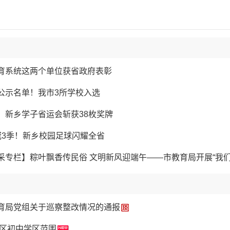
育系统这两个单位获省政府表彰
公示名单！我市3所学校入选
！新乡学子省运会斩获38枚奖牌
冠3季！新乡校园足球闪耀全省
专栏】粽叶飘香传民俗 文明新风迎端午——市教育局开展“我们的节
育局党组关于巡察整改情况的通报
市区初中学区范围