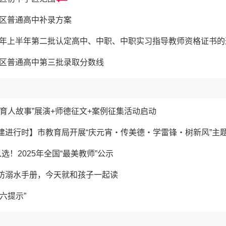
市区普通高中补录方案
26年上半年第二批认定高中、中职、中职实习指导教师资格证书的
乡市区普通高中第三批录取分数线
的育人故事”展演+师德征文+案例征集活动启动
建进行时】市教育局开展“庆元宵・传美德・学雷锋・树新风”主
选！2025年全国“最美教师”公示
防溺水手册，今天就和孩子一起读
六提示”